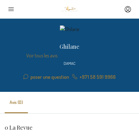
Ghilane
Voir tous les avis
DAMAC
poser une question
+971 58 591 9966
Avis (0)
0 La Revue