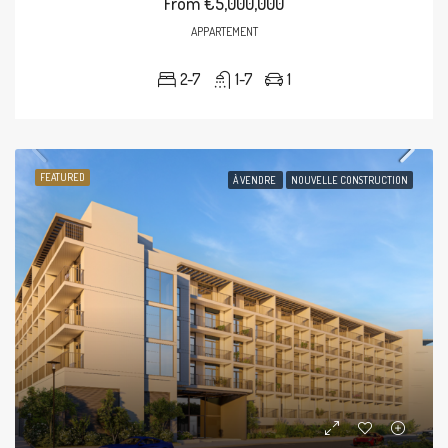
From
€5,000,000
APPARTEMENT
2-7
1-7
1
FEATURED
À VENDRE
NOUVELLE CONSTRUCTION