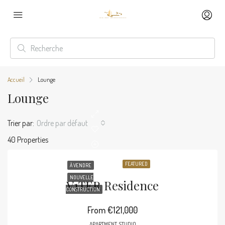
Accueil
Lounge
Lounge
Trier par:
Ordre par défaut
40 Properties
FEATURED
À VENDRE
NOUVELLE
V1TER Residence
CONSTRUCTION
From
€121,000
APARTMENT, STUDIO