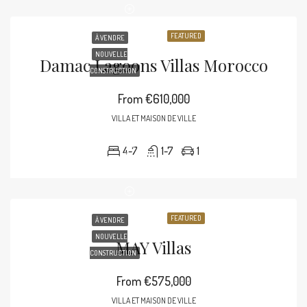
FEATURED
À VENDRE
NOUVELLE
Damac Lagoons Villas Morocco
CONSTRUCTION
From
€610,000
VILLA ET MAISON DE VILLE
4-7
1-7
1
FEATURED
À VENDRE
NOUVELLE
MAY Villas
CONSTRUCTION
From
€575,000
VILLA ET MAISON DE VILLE