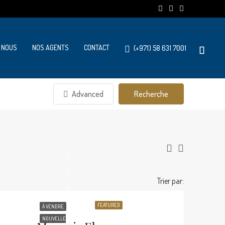
 NOUS
NOS AGENTS
CONTACT
(+971) 58 631 7001
Advanced
Recherche
Trier par:
FEATURED
À VENDRE
NOUVELLE