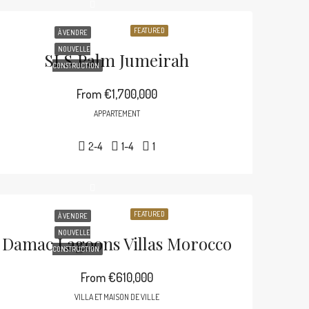
FEATURED
À VENDRE
NOUVELLE
SLS Palm Jumeirah
CONSTRUCTION
From
€1,700,000
APPARTEMENT
2-4
1-4
1
FEATURED
À VENDRE
NOUVELLE
Damac Lagoons Villas Morocco
CONSTRUCTION
From
€610,000
VILLA ET MAISON DE VILLE