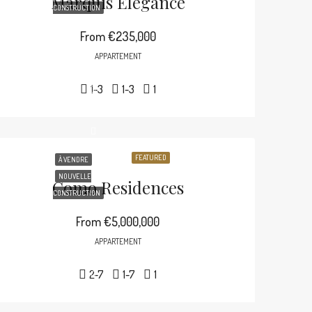
Marquis Elegance
CONSTRUCTION
From
€235,000
APPARTEMENT
1-3
1-3
1
FEATURED
À VENDRE
NOUVELLE
Como Residences
CONSTRUCTION
From
€5,000,000
APPARTEMENT
2-7
1-7
1