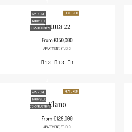
FEATURED
À VENDRE
NOUVELLE
Luma 22
CONSTRUCTION
From
€150,000
APARTMENT, STUDIO
1-3
1-3
1
FEATURED
À VENDRE
NOUVELLE
Elano
CONSTRUCTION
From
€128,000
APARTMENT, STUDIO