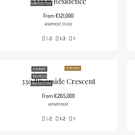
V1TER Residence
CONSTRUCTION
From
€121,000
APARTMENT, STUDIO
1-3
1-3
1
FEATURED
À VENDRE
NOUVELLE
330 Riverside Crescent
CONSTRUCTION
From
€265,000
APPARTEMENT
1-2
1-2
1