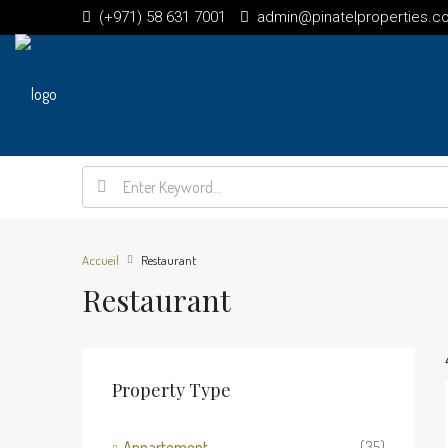
(+971) 58 631 7001
admin@pinatelproperties.c
Accueil
Restaurant
Restaurant
Property Type
Appartement
(35)