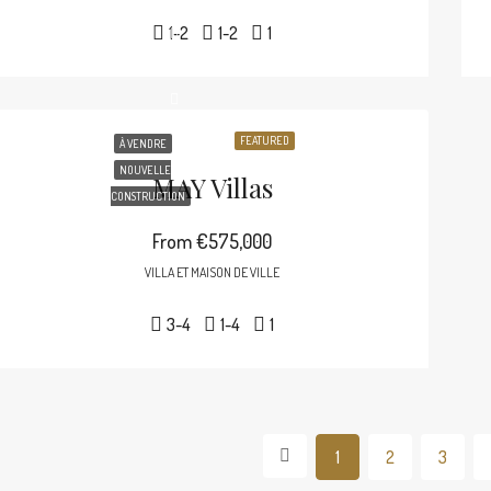
1-2
1-2
1
FEATURED
À VENDRE
NOUVELLE
MAY Villas
CONSTRUCTION
From
€575,000
VILLA ET MAISON DE VILLE
3-4
1-4
1
1
2
3