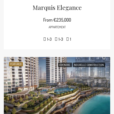
Marquis Elegance
From
€235,000
APPARTEMENT
1-3
1-3
1
FEATURED
À VENDRE
NOUVELLE CONSTRUCTION