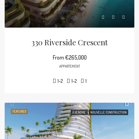
330 Riverside Crescent
From
€265,000
APPARTEMENT
1-2
1-2
1
FEATURED
À VENDRE
NOUVELLE CONSTRUCTION