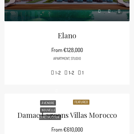
Elano
From
€128,000
APARTMENT, STUDIO
1-2
1-2
1
FEATURED
À VENDRE
NOUVELLE
Damac Lagoons Villas Morocco
CONSTRUCTION
From
€610,000