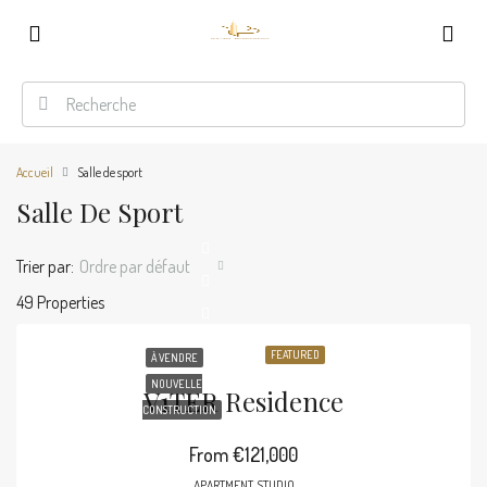
Accueil
Salle de sport
Salle De Sport
Trier par:
Ordre par défaut
49 Properties
FEATURED
À VENDRE
NOUVELLE
V1TER Residence
CONSTRUCTION
From
€121,000
APARTMENT, STUDIO