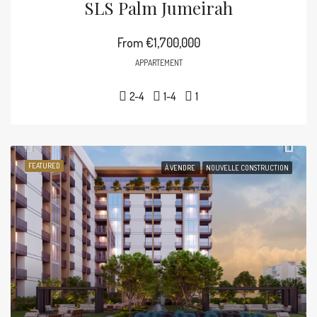
SLS Palm Jumeirah
From
€1,700,000
APPARTEMENT
2-4
1-4
1
FEATURED
À VENDRE
NOUVELLE CONSTRUCTION