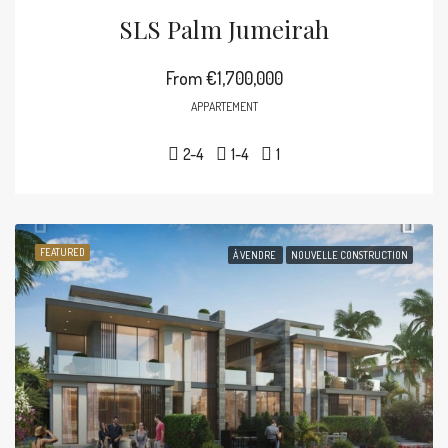
SLS Palm Jumeirah
From
€1,700,000
APPARTEMENT
2-4
1-4
1
FEATURED
À VENDRE
NOUVELLE CONSTRUCTION