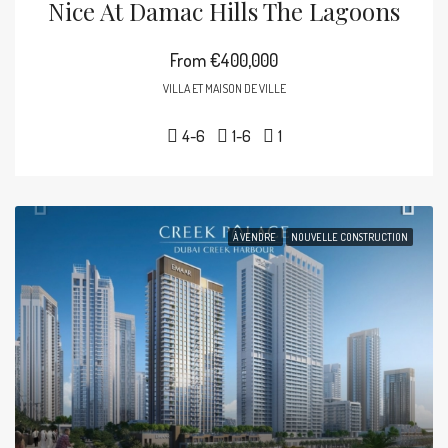
Nice At Damac Hills The Lagoons
From
€400,000
VILLA ET MAISON DE VILLE
4-6
1-6
1
À VENDRE
NOUVELLE CONSTRUCTION