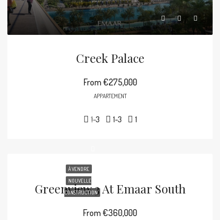
Creek Palace
From
€275,000
APPARTEMENT
1-3
1-3
1
À VENDRE
NOUVELLE
Greenview 3 At Emaar South
CONSTRUCTION
From
€360,000