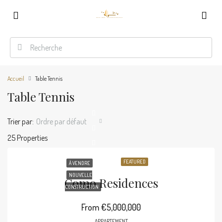
Accueil
Table Tennis
Table Tennis
Trier par:
Ordre par défaut
25 Properties
FEATURED
À VENDRE
NOUVELLE
Como Residences
CONSTRUCTION
From
€5,000,000
APPARTEMENT