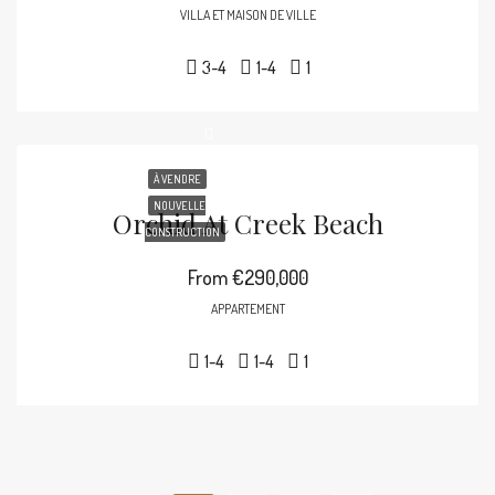
VILLA ET MAISON DE VILLE
3-4
1-4
1
À VENDRE
NOUVELLE
Orchid At Creek Beach
CONSTRUCTION
From
€290,000
APPARTEMENT
1-4
1-4
1