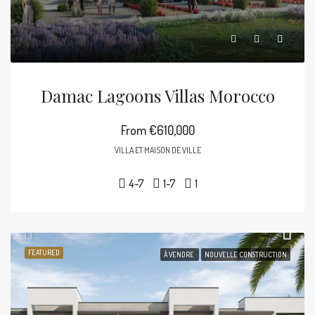
Damac Lagoons Villas Morocco
From
€610,000
VILLA ET MAISON DE VILLE
4-7
1-7
1
FEATURED
À VENDRE
NOUVELLE CONSTRUCTION